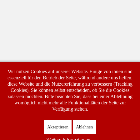
Wir nutzen Cookies auf unserer Website. Einige von ihnen sind
essenziell für den Betrieb der Seite, während andere uns helfen,
diese Website und die Nutzererfahrung zu verbessern (Tracking
Cookies). Sie können selbst entscheiden, ob Sie die Cookies
zulassen möchten. Bitte beachten Sie, dass bei einer Ablehnung
womöglich nicht mehr alle Funktionalitäten der Seite zur
Verfügung stehen.
Home
Impressum
Datenschutzerklärung
AGB´s
Login
Akzeptieren
Ablehnen
Copyright © 2026 Zirro. Alle Rechte vorbehalten.
Joomla!
ist freie, unter der
GNU/GPL-Lizenz
veröffentlichte Software.
Weitere Informationen