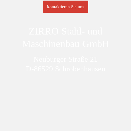
kontaktieren Sie uns
ZIRRO Stahl- und
Maschinenbau GmbH
Neuburger Straße 21
D-86529 Schrobenhausen