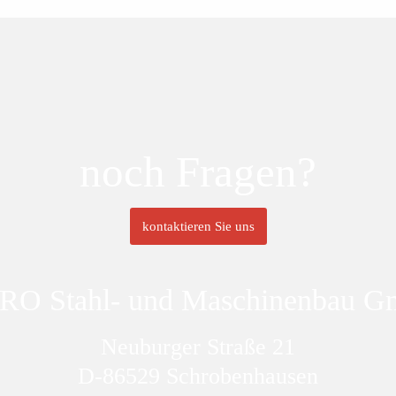
noch Fragen?
kontaktieren Sie uns
RO Stahl- und Maschinenbau 
Neuburger Straße 21
D-86529 Schrobenhausen