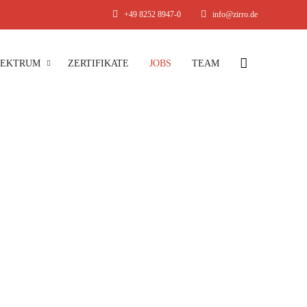
+49 8252 8947-0
info@zirro.de
PEKTRUM
ZERTIFIKATE
JOBS
TEAM