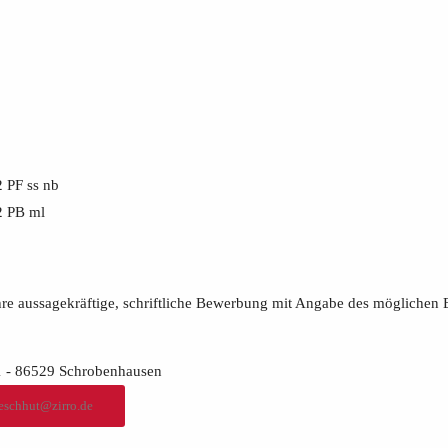
 PF ss nb
2 PB ml
hre aussagekräftige, schriftliche Bewerbung mit Angabe des möglichen 
1 - 86529 Schrobenhausen
fleschhut@zirro.de