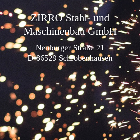
ZIRRO Stahl- und
Maschinenbau GmbH
Neuburger Straße 21
D-86529 Schrobenhausen