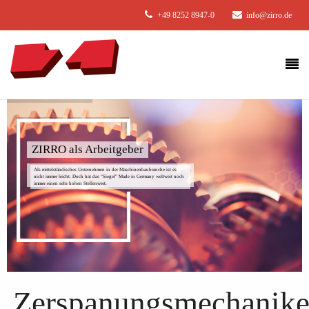
+49 8252 8947-0
info@zirro.de
ZIRRO als Arbeitgeber
Als mittelständisches Unternehmen in der Maschinenbaubranche ist es
nicht immer leicht. Doch hat das "Siegel" Made in Germany weltweit noch
immer einen sehr hohen Stellenwert.
Zerspanungsmechanike