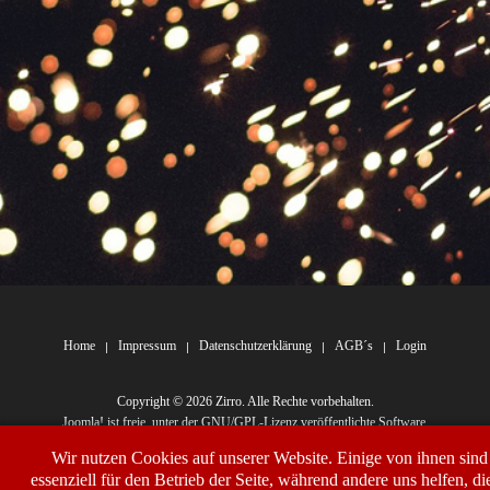
Home
Impressum
Datenschutzerklärung
AGB´s
Login
Copyright © 2026 Zirro. Alle Rechte vorbehalten.
Joomla!
ist freie, unter der
GNU/GPL-Lizenz
veröffentlichte Software.
Wir nutzen Cookies auf unserer Website. Einige von ihnen sind
essenziell für den Betrieb der Seite, während andere uns helfen, di